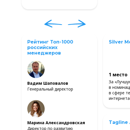
Рейтинг Топ-1000
Silver M
российских
менеджеров
1 место
За «Лучшу
Вадим Шаповалов
в номинац
Генеральный директор
в сфере т
интернета
Tagline
Марина Александровская
Директор по развитию