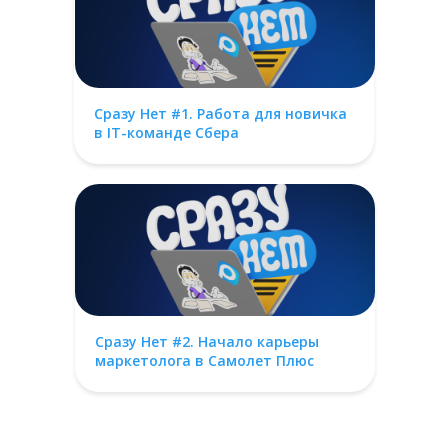
Сразу Нет #1. Работа для новичка
в IT-команде Сбера
Сразу Нет #2. Начало карьеры
маркетолога в Самолет Плюс