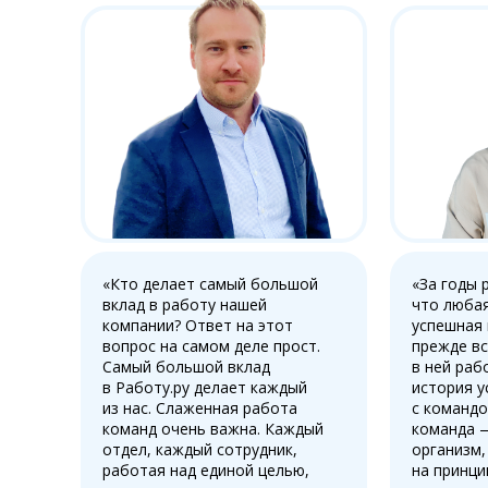
«Кто делает самый большой
«За годы 
вклад в работу нашей
что любая
компании? Ответ на этот
успешная
вопрос на самом деле прост.
прежде вс
Самый большой вклад
в ней раб
в Работу.ру делает каждый
история у
из нас. Слаженная работа
с командо
команд очень важна. Каждый
команда 
отдел, каждый сотрудник,
организм,
работая над единой целью,
на принци