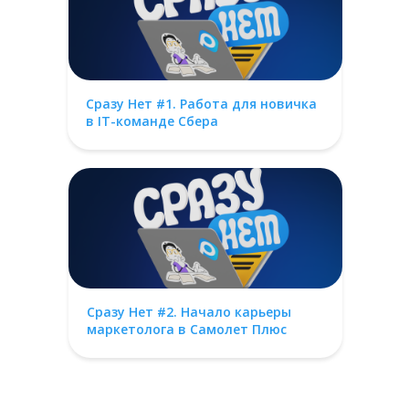
Сразу Нет #1. Работа для новичка
в IT-команде Сбера
Сразу Нет #2. Начало карьеры
маркетолога в Самолет Плюс