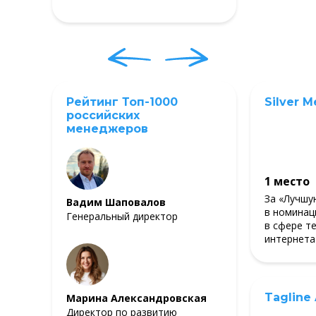
Рейтинг Топ-1000
Silver M
российских
менеджеров
1 место
За «Лучшу
Вадим Шаповалов
в номинац
Генеральный директор
в сфере т
интернета
Tagline
Марина Александровская
Директор по развитию