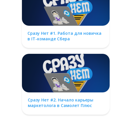
Сразу Нет #1. Работа для новичка
в IT-команде Сбера
Сразу Нет #2. Начало карьеры
маркетолога в Самолет Плюс