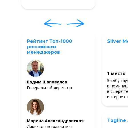
Рейтинг Топ-1000
Silver M
российских
менеджеров
1 место
За «Лучшу
Вадим Шаповалов
в номинац
Генеральный директор
в сфере т
интернета
Tagline
Марина Александровская
Директор по развитию