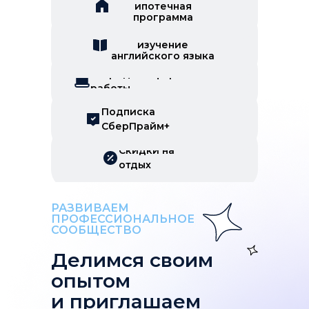
ипотечная
программа
Скидки на
изучение
английского языка
Гибридный формат
работы
Подписка
СберПрайм+
Скидки на
отдых
РАЗВИВАЕМ
ПРОФЕССИОНАЛЬНОЕ
СООБЩЕСТВО
Делимся своим
опытом
и приглашаем