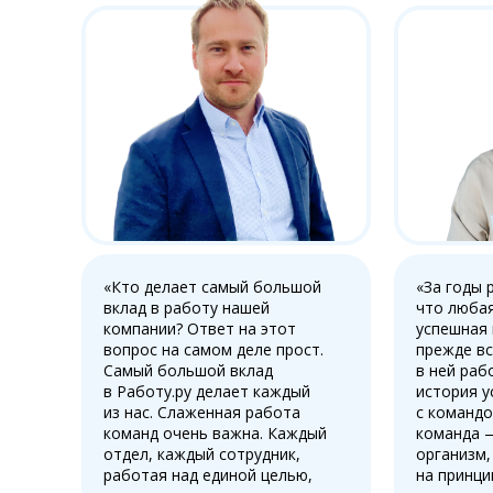
«Кто делает самый большой
«За годы 
вклад в работу нашей
что любая
компании? Ответ на этот
успешная
вопрос на самом деле прост.
прежде вс
Самый большой вклад
в ней раб
в Работу.ру делает каждый
история у
из нас. Слаженная работа
с командо
команд очень важна. Каждый
команда 
отдел, каждый сотрудник,
организм,
работая над единой целью,
на принци