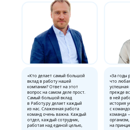
«Кто делает самый большой
«За годы 
вклад в работу нашей
что любая
компании? Ответ на этот
успешная
вопрос на самом деле прост.
прежде вс
Самый большой вклад
в ней раб
в Работу.ру делает каждый
история у
из нас. Слаженная работа
с командо
команд очень важна. Каждый
команда 
отдел, каждый сотрудник,
организм,
работая над единой целью,
на принци