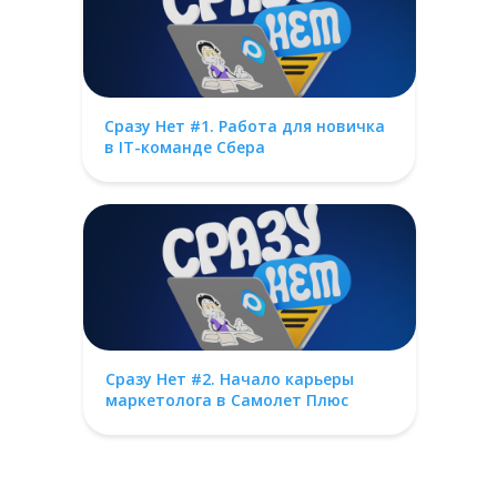
Сразу Нет #1. Работа для новичка
в IT-команде Сбера
Сразу Нет #2. Начало карьеры
маркетолога в Самолет Плюс