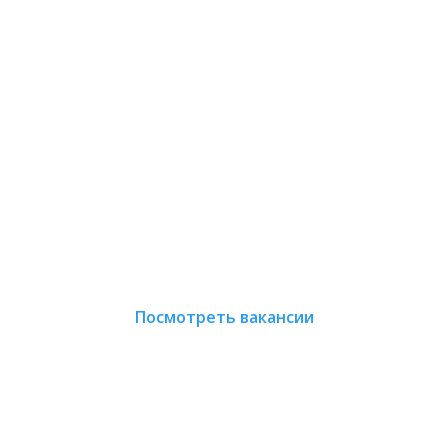
Мир, где поиск работы
транcформируется
в выбор возможностей
Посмотреть вакансии