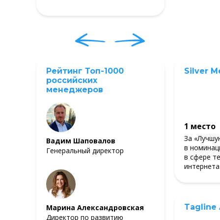
Рейтинг Топ-1000
Silver M
российских
менеджеров
1 место
За «Лучшу
Вадим Шаповалов
в номинац
Генеральный директор
в сфере т
интернета
Tagline
Марина Александровская
Директор по развитию