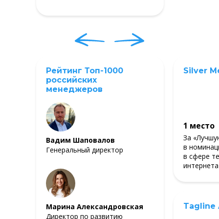
Рейтинг Топ-1000
Silver M
российских
менеджеров
1 место
За «Лучшу
Вадим Шаповалов
в номинац
Генеральный директор
в сфере т
интернета
Tagline
Марина Александровская
Директор по развитию