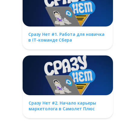
Сразу Нет #1. Работа для новичка
в IT-команде Сбера
Сразу Нет #2. Начало карьеры
маркетолога в Самолет Плюс