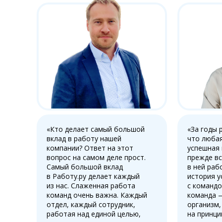
«Кто делает самый большой
«За годы 
вклад в работу нашей
что любая
компании? Ответ на этот
успешная
вопрос на самом деле прост.
прежде вс
Самый большой вклад
в ней раб
в Работу.ру делает каждый
история у
из нас. Слаженная работа
с командо
команд очень важна. Каждый
команда 
отдел, каждый сотрудник,
организм,
работая над единой целью,
на принци