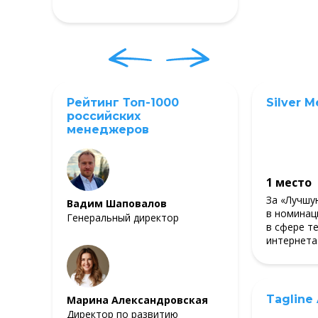
Рейтинг Топ-1000
Silver M
российских
менеджеров
1 место
За «Лучшу
Вадим Шаповалов
в номинац
Генеральный директор
в сфере т
интернета
Tagline
Марина Александровская
Директор по развитию