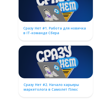
Сразу Нет #1. Работа для новичка
в IT-команде Сбера
Сразу Нет #2. Начало карьеры
маркетолога в Самолет Плюс