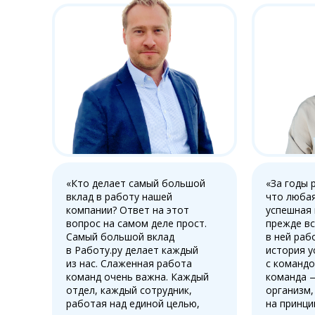
«Кто делает самый большой
«За годы 
вклад в работу нашей
что любая
компании? Ответ на этот
успешная
вопрос на самом деле прост.
прежде вс
Самый большой вклад
в ней раб
в Работу.ру делает каждый
история у
из нас. Слаженная работа
с командо
команд очень важна. Каждый
команда 
отдел, каждый сотрудник,
организм,
работая над единой целью,
на принци