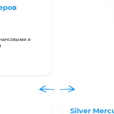
еров
инансовыми и
и
Silver Merc