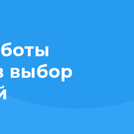
аботы
в выбор
й