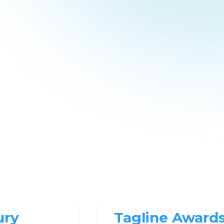
ury
Tagline Award