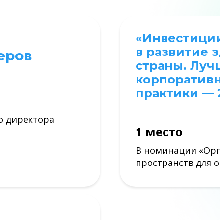
«Инвестици
в развитие 
еров
страны. Лу
корпоратив
практики — 
о директора
1 место
В номинации «Ор
пространств для 