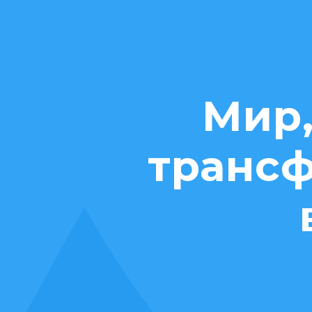
Мир,
транcф