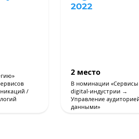
2022
2 место
егию»
сервисов
В номинации «‎Сервисы
уникаций /
digital-индустрии →
ологий
Управление аудиторие
данными»