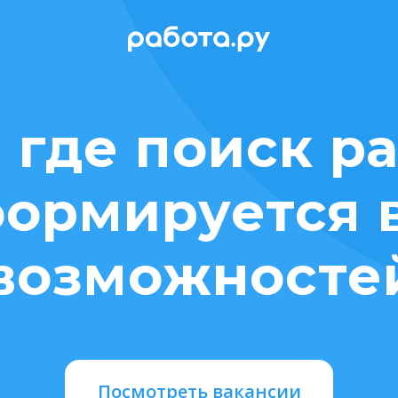
 где поиск р
ормируется 
возможносте
Посмотреть вакансии