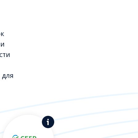
ок
ии
сти
 для