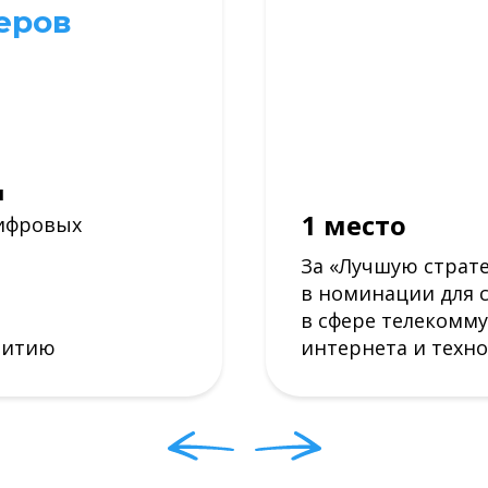
еров
я
1 место
ифровых
За «Лучшую страт
в номинации для 
в сфере телекомм
витию
интернета и техн